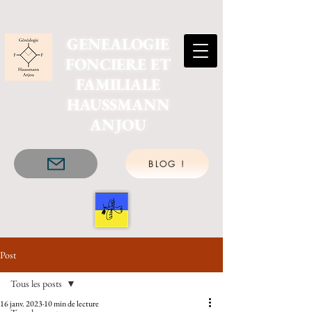
GENEALOGIE
FONCIERE ET
FAMILIALE
HAUSSMANN
ANJOU
BLOG !
Post
Tous les posts
16 janv. 2023
10 min de lecture