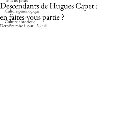
Tous les posts
Descendants de Hugues Capet :
Culture généalogique
en faites-vous partie ?
Culture historique
Dernière mise à jour :
26 juil.