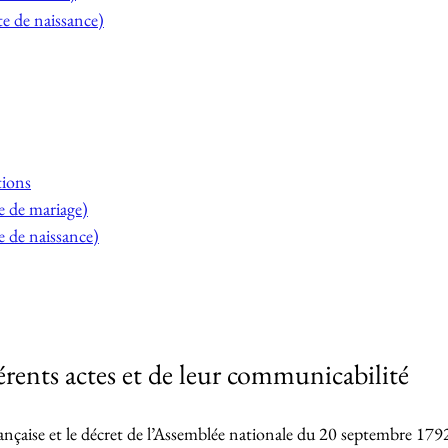
te de naissance)
tions
e de mariage)
e de naissance)
érents actes et de leur communicabilité
nçaise et le décret de l’Assemblée nationale du 20 septembre 1792