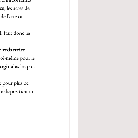
ce
, les actes de 
de l’acte ou 
l faut donc les 
e rédactrice 
 moi-même pour le 
arginales
 les plus 
t pour plus de 
re disposition un 