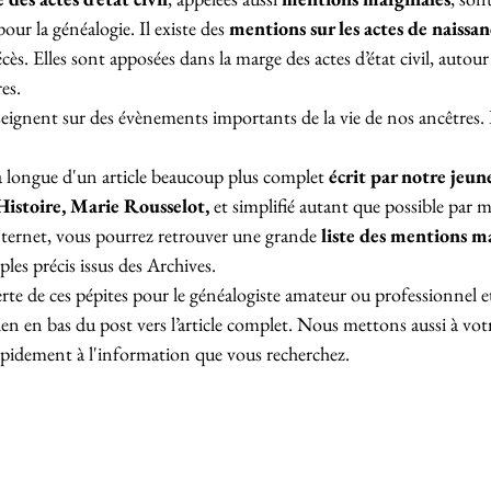
ur la généalogie. Il existe des 
mentions sur les actes de naissan
cès. Elles sont apposées dans la marge des actes d’état civil, autour 
res.
gnent sur des évènements importants de la vie de nos ancêtres. I
à longue d'un article beaucoup plus complet 
écrit par notre jeun
Histoire, Marie Rousselot,
 et simplifié autant que possible par
nternet, vous pourrez retrouver une grande 
liste des mentions m
les précis issus des Archives. 
rte de ces pépites pour le généalogiste amateur ou professionnel e
lien en bas du post vers l’article complet. Nous mettons aussi à vot
rapidement à l'information que vous recherchez.