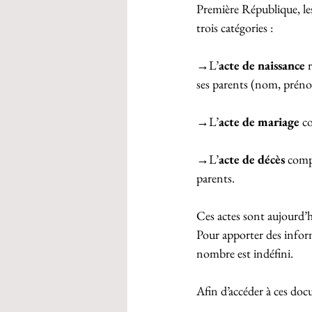
Première République, les 
trois catégories :
→L’
acte de naissance
 
ses parents (nom, prénom
→L’
acte de mariage
 c
→L’
acte de décès
 compo
parents.
Ces actes sont aujourd’hu
Pour apporter des infor
nombre est indéfini.
Afin d’accéder à ces docu