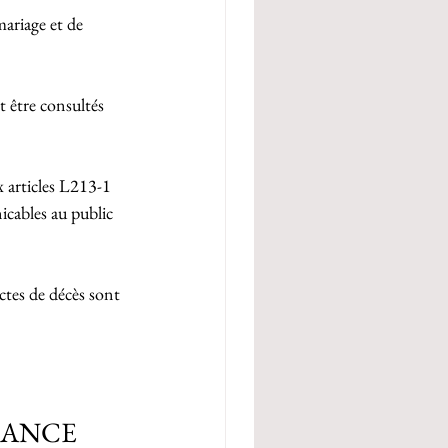
ariage et de 
t être consultés 
 articles L213-1 
icables au public 
actes de décès sont 
SANCE