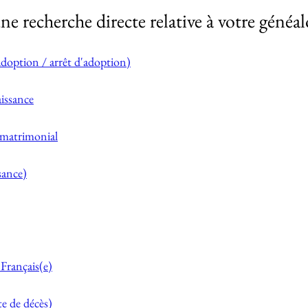
e recherche directe relative à votre généal
doption / arrêt d'adoption)
aissance
matrimonial
sance)
Français(e)
e de décès)