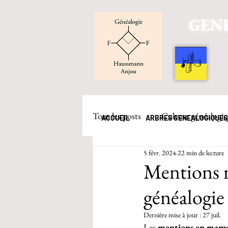
GENE
Tous les posts
Culture généalogi
ACCUEIL
ARBRES GENEALOGIQUES
5 févr. 2024
22 min de lecture
Mentions m
généalogie
Dernière mise à jour :
27 juil.
Les 
mentions en marge 