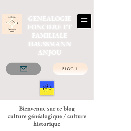
GENEALOGIE
FONCIERE ET
FAMILIALE
HAUSSMANN
ANJOU
BLOG !
Bienvenue sur ce blog
culture généalogique / culture
historique