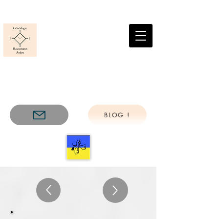
GENEALOGIE
FONCIERE ET
FAMILIALE
HAUSSMANN
ANJOU
BLOG !