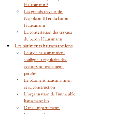
Haussmann ?
Les grands travaux de 
Napoléon III et du baron 
Haussmann
La contestation des travaux 
du baron Haussmann
Les bâtiments haussmanniens
Le style haussmannien 
souligne la régularité des 
avenues nouvellement 
percées
Le bâtiment haussmannien 
et sa construction
L'organisation de l'immeuble 
haussmannien
Dans l'appartement 