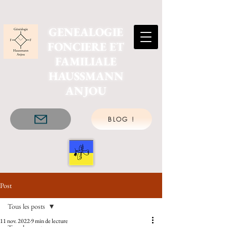
GENEALOGIE
FONCIERE ET
FAMILIALE
HAUSSMANN
ANJOU
BLOG !
Post
Tous les posts
11 nov. 2022
9 min de lecture