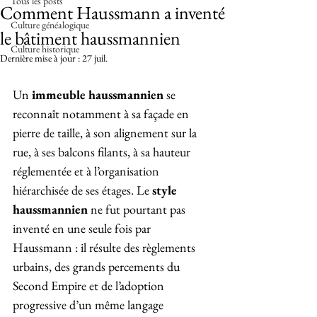
Tous les posts
Comment Haussmann a inventé
Culture généalogique
le bâtiment haussmannien
Culture historique
Dernière mise à jour :
27 juil.
Un 
immeuble haussmannien
 se 
reconnaît notamment à sa façade en 
pierre de taille, à son alignement sur la 
rue, à ses balcons filants, à sa hauteur 
réglementée et à l’organisation 
hiérarchisée de ses étages. Le
 style 
haussmannien
 ne fut pourtant pas 
inventé en une seule fois par 
Haussmann : il résulte des règlements 
urbains, des grands percements du 
Second Empire et de l’adoption 
progressive d’un même langage 